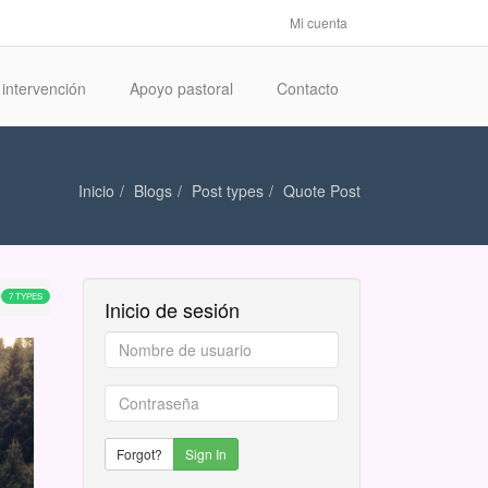
Mi cuenta
intervención
Apoyo pastoral
Contacto
Inicio
Blogs
Post types
Quote Post
7 TYPES
Inicio de sesión
Nombre
de
usuario
Contraseña
*
*
Forgot?
Sign In