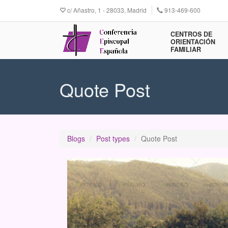
Pasar
c/ Añastro, 1 - 28033, Madrid
913-469-600
al
contenido
principal
CENTROS DE
ORIENTACIÓN
FAMILIAR
Quote Post
Blogs
Post types
Quote Post