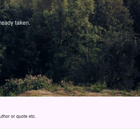
lready taken.
uthor or quote etc.