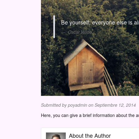
Be yourself; everyone else is a
Oscar Wilde
Submitted by
poyadmin
on Septiembre 12, 2014
Here, you can give a brief information about the a
About the Author