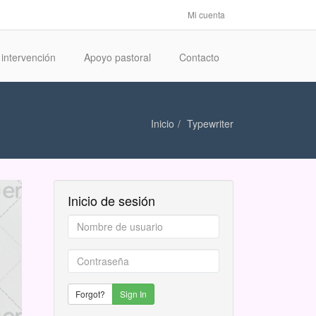
Mi cuenta
intervención
Apoyo pastoral
Contacto
Inicio
Typewriter
Inicio de sesión
Nombre
de
usuario
Contraseña
*
*
Forgot?
Sign In